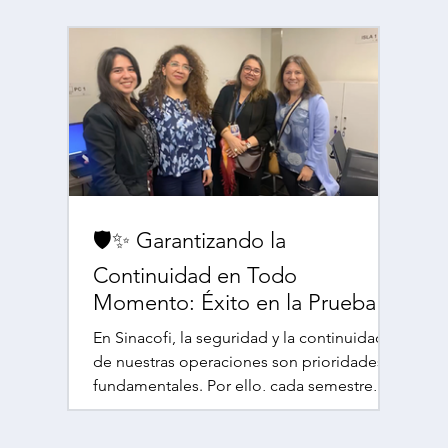
🛡️✨ Garantizando la
Continuidad en Todo
Momento: Éxito en la Prueba
de la Sala de Altos Montos ✨🛡️
En Sinacofi, la seguridad y la continuidad
de nuestras operaciones son prioridades
fundamentales. Por ello, cada semestre,
realizamos una...