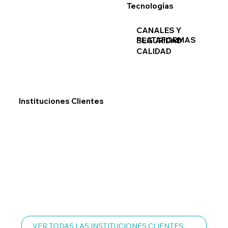
Tecnologías
CANALES Y
PLATAFORMAS
SEGURIDAD
CALIDAD
Instituciones Clientes
VER TODAS LAS INSTITUCIONES CLIENTES