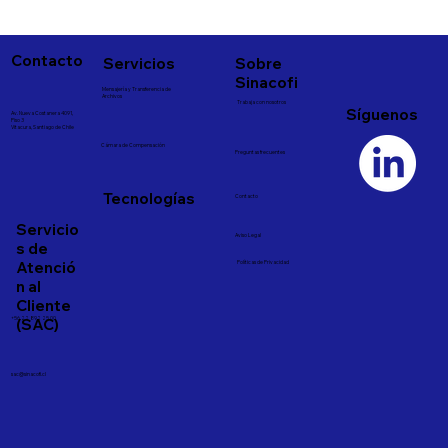
Contacto
Servicios
Sobre
Sinacofi
Mensajería y Transferencia de
Archivos
Trabaja con nosotros
Síguenos
Av. Nueva Costanera 4091,
Piso 3
Vitacura, Santiago de Chile
Cámara de Compensación
Preguntas frecuentes
Tecnologías
Contacto
Servicio
Aviso Legal
s de
Atenció
Políticas de Privacidad
n al
Cliente
(SAC)
+56 22 892 25 00
sac@sinacofi.cl