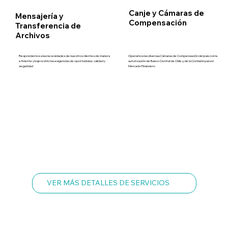
Canje y Cámaras de
Mensajería y
Compensación
Transferencia de
Archivos
Respondemos a las necesidades de nuestros clientes de manera
Operamos las diversas Cámaras de Compensación del país con la
eficiente y bajo estrictas exigencias de oportunidad, calidad y
autorización de Banco Central de Chile y de la Comisión para el
seguridad
Mercado Financiero
VER MÁS DETALLES DE SERVICIOS