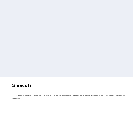
Sinacofi
Con 32 años de sostenido crecimiento, nuestro compromiso es seguir ampliando la cobertura en servicios de valor para la industria bancaria y
empresas.