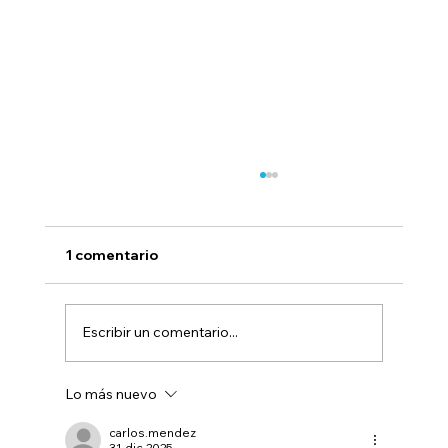
1 comentario
Escribir un comentario...
Lo más nuevo
La nueva plataforma de canje (NPC)
cumple un año en operación
carlos.mendez
31 dic 2025