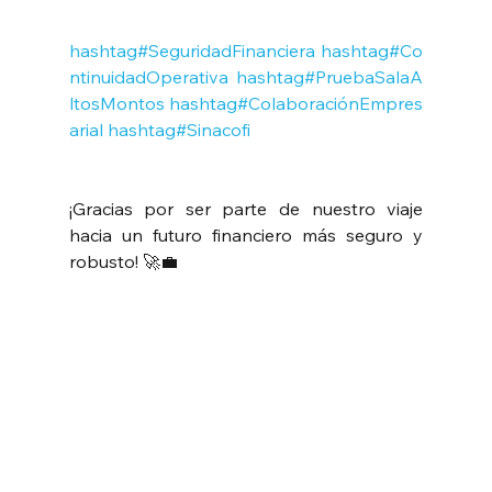
hashtag#SeguridadFinanciera
hashtag#Co
ntinuidadOperativa
hashtag#PruebaSalaA
ltosMontos
hashtag#ColaboraciónEmpres
arial
hashtag#Sinacofi
¡Gracias por ser parte de nuestro viaje 
hacia un futuro financiero más seguro y 
robusto! 🚀💼