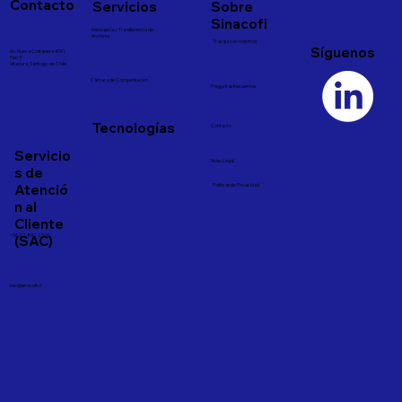
Contacto
Servicios
Sobre
Sinacofi
Mensajería y Transferencia de
Archivos
Trabaja con nosotros
Síguenos
Av. Nueva Costanera 4091,
Piso 3
Vitacura, Santiago de Chile
Cámara de Compensación
Preguntas frecuentes
Tecnologías
Contacto
Servicio
Aviso Legal
s de
Atenció
Políticas de Privacidad
n al
Cliente
(SAC)
+56 22 892 25 00
sac@sinacofi.cl