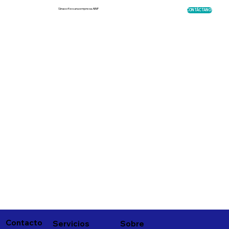
Sinacofi es una empresa ABIF
CONTÁCTANOS
Contacto
Servicios
Sobre