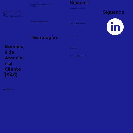
Sinacofi
Mensajería y Transferencia de
Archivos
Trabaja con nosotros
Síguenos
Av. Nueva Costanera 4091,
Piso 3
Vitacura, Santiago de Chile
Cámara de Compensación
Preguntas frecuentes
Tecnologías
Contacto
Servicio
Aviso Legal
s de
Atenció
Políticas de Privacidad
n al
Cliente
(SAC)
+56 22 892 25 00
sac@sinacofi.cl